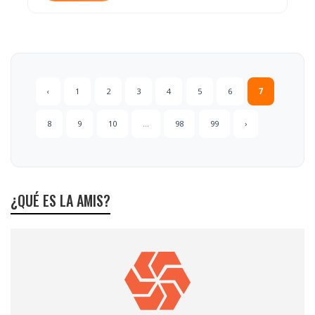
‹
1
2
3
4
5
6
7
8
9
10
...
98
99
›
¿QUÉ ES LA AMIS?