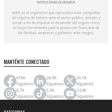
AMIS es el organismo que representa a las compañías
de seguros de México ante el sector público, privado y
social, a fin de impulsar el desarrollo del seguro como
la mejor herramienta para la protección financiera de
las familias, empresas y gobierno ante riesgos.
MANTÉNTE CONECTADO
416K
28.9K
24.1K
Síguenos
Síguenos
Síguenos
6.7K
5.3K
3.53K
Síguenos
Síguenos
Síguenos