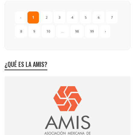
‹
1
2
3
4
5
6
7
8
9
10
...
98
99
›
¿QUÉ ES LA AMIS?