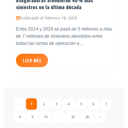
Aseguradoras atendieron 40% más
siniestros en la última década
Publicado el Febrero 18, 2026
Entre 2014 y 2024 se pasó de 5 millones a más
de 7 millones de siniestros atendidos entre
todas las ramas de operación e...
LEER MÁS
‹
1
2
3
4
5
6
7
8
9
10
...
25
26
›