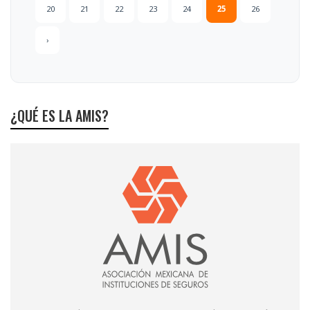
20
21
22
23
24
25
26
›
¿QUÉ ES LA AMIS?