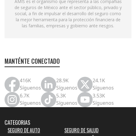
AMIS es el organismo que representa a las compañías
de seguros de México ante el sector público, privado y
social, a fin de impulsar el desarrollo del seguro como
la mejor herramienta para la protección financiera de
las familias, empresas y gobierno ante riesgos.
MANTÉNTE CONECTADO
416K
28.9K
24.1K
Síguenos
Síguenos
Síguenos
6.7K
5.3K
3.53K
Síguenos
Síguenos
Síguenos
CATEGORIAS
SEGURO DE AUTO
SEGURO DE SALUD