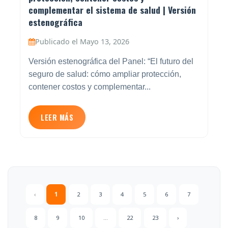
complementar el sistema de salud | Versión
estenográfica
Publicado el Mayo 13, 2026
Versión estenográfica del Panel: “El futuro del
seguro de salud: cómo ampliar protección,
contener costos y complementar...
LEER MÁS
‹
1
2
3
4
5
6
7
8
9
10
...
22
23
›