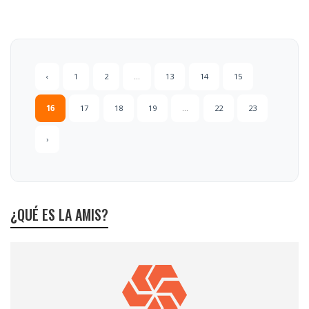
‹
1
2
...
13
14
15
16
17
18
19
...
22
23
›
¿QUÉ ES LA AMIS?