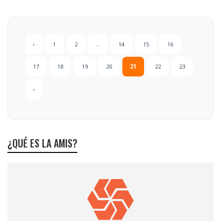
‹
1
2
...
14
15
16
17
18
19
20
21
22
23
›
¿QUÉ ES LA AMIS?