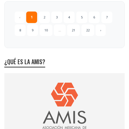
‹
1
2
3
4
5
6
7
8
9
10
...
21
22
›
¿QUÉ ES LA AMIS?