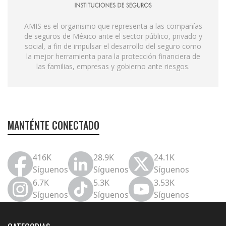
AMIS es el organismo que representa a las compañías
de seguros de México ante el sector público, privado y
social, a fin de impulsar el desarrollo del seguro como
la mejor herramienta para la protección financiera de
las familias, empresas y gobierno ante riesgos.
MANTÉNTE CONECTADO
416K
28.9K
24.1K
Síguenos
Síguenos
Síguenos
6.7K
5.3K
3.53K
Síguenos
Síguenos
Síguenos