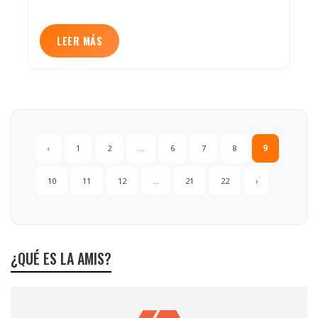
LEER MÁS
‹
1
2
...
6
7
8
9
10
11
12
...
21
22
›
¿QUÉ ES LA AMIS?