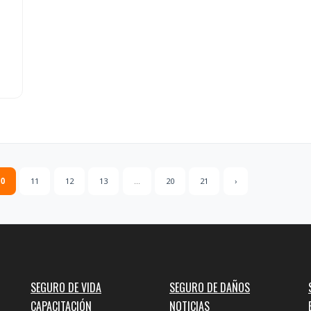
10
11
12
13
...
20
21
›
SEGURO DE VIDA
SEGURO DE DAÑOS
CAPACITACIÓN
NOTICIAS