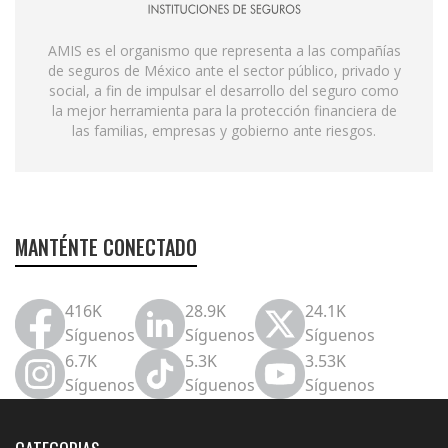
AMIS es el organismo que representa a las compañías
de seguros de México ante el sector público, privado y
social, a fin de impulsar el desarrollo del seguro como
la mejor herramienta para la protección financiera de
las familias, empresas y gobierno ante riesgos.
MANTÉNTE CONECTADO
416K
28.9K
24.1K
Síguenos
Síguenos
Síguenos
6.7K
5.3K
3.53K
Síguenos
Síguenos
Síguenos