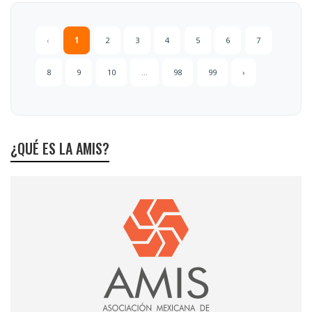
‹
1
2
3
4
5
6
7
8
9
10
...
98
99
›
¿QUÉ ES LA AMIS?