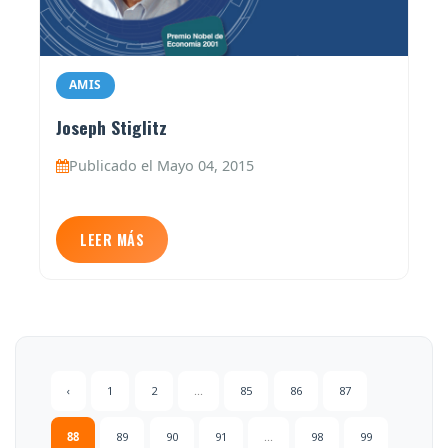
AMIS
Joseph Stiglitz
Publicado el Mayo 04, 2015
LEER MÁS
‹
1
2
...
85
86
87
88
89
90
91
...
98
99