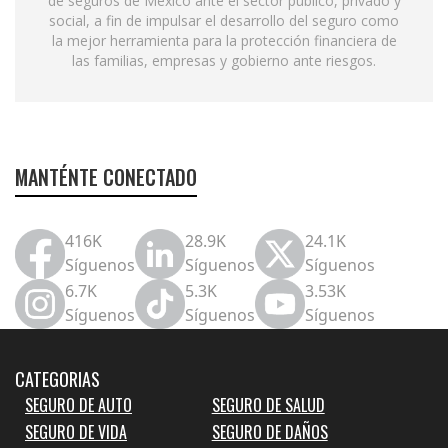
de seguros de México ante el sector público, privado y
social, a fin de impulsar el desarrollo del seguro como
la mejor herramienta para la protección financiera de
las familias, empresas y gobierno ante riesgos.
MANTÉNTE CONECTADO
416K
28.9K
24.1K
Síguenos
Síguenos
Síguenos
6.7K
5.3K
3.53K
Síguenos
Síguenos
Síguenos
CATEGORIAS
SEGURO DE AUTO
SEGURO DE SALUD
SEGURO DE VIDA
SEGURO DE DAÑOS