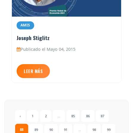
AMIS
Joseph Stiglitz
Publicado el Mayo 04, 2015
LEER MÁS
‹
1
2
...
85
86
87
88
89
90
91
...
98
99