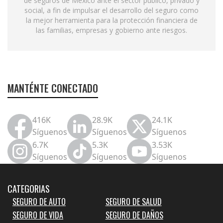
de seguros de México ante el sector público, privado y
social, a fin de impulsar el desarrollo del seguro como
la mejor herramienta para la protección financiera de
las familias, empresas y gobierno ante riesgos.
MANTÉNTE CONECTADO
416K
28.9K
24.1K
Síguenos
Síguenos
Síguenos
6.7K
5.3K
3.53K
Síguenos
Síguenos
Síguenos
CATEGORIAS
SEGURO DE AUTO
SEGURO DE SALUD
SEGURO DE VIDA
SEGURO DE DAÑOS