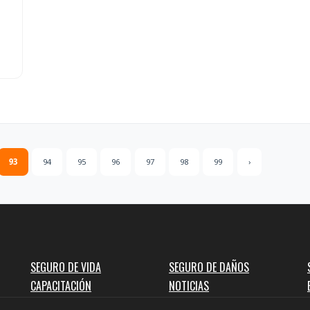
93
94
95
96
97
98
99
›
SEGURO DE VIDA
SEGURO DE DAÑOS
CAPACITACIÓN
NOTICIAS