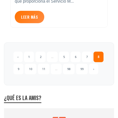
que proporciona el Servicio M...
LEER MÁS
‹
1
2
...
5
6
7
8
9
10
11
...
98
99
›
¿QUÉ ES LA AMIS?