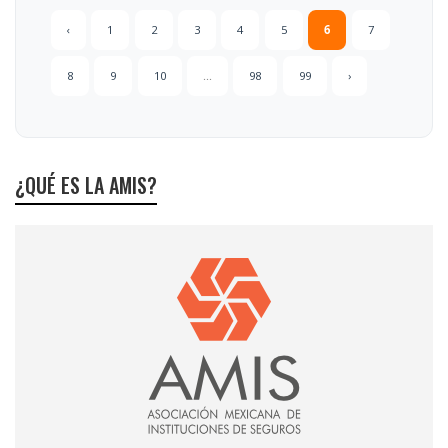
‹
1
2
3
4
5
6
7
8
9
10
...
98
99
›
¿QUÉ ES LA AMIS?