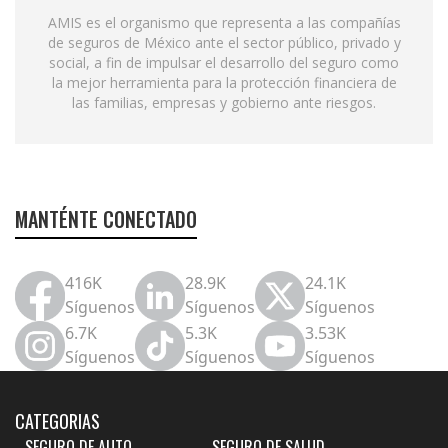
AMIS es el organismo que representa a las compañías
de seguros de México ante el sector público, privado y
social, a fin de impulsar el desarrollo del seguro como
la mejor herramienta para la protección financiera de
las familias, empresas y gobierno ante riesgos.
MANTÉNTE CONECTADO
416K
28.9K
24.1K
Síguenos
Síguenos
Síguenos
6.7K
5.3K
3.53K
Síguenos
Síguenos
Síguenos
CATEGORIAS
SEGURO DE AUTO
SEGURO DE SALUD