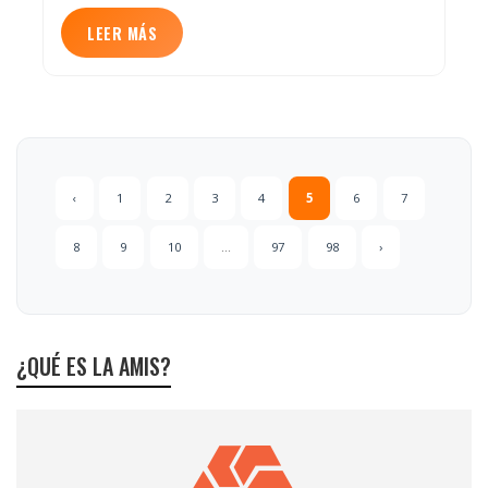
LEER MÁS
‹
1
2
3
4
5
6
7
8
9
10
...
97
98
›
¿QUÉ ES LA AMIS?