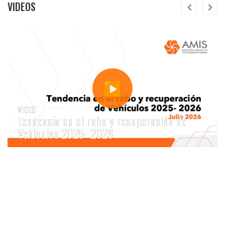
enfermedades registraron el mayor
VIDEOS
crecimiento en pagos de siniestros, con un
aumento de 17.7%. La emisión de primas
alcanzó 299,929 millones de pesos un
incremento de 4.8% respecto al 2025
5 puntos a revisar tu póliza antes
de la temporada de lluvias
VIDEO
Tendencia en el robo y recuperación de
Vehículos 2025- 2026