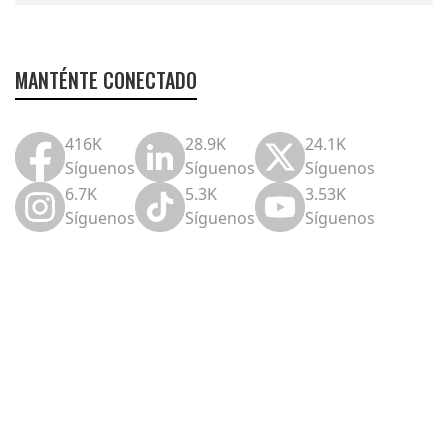
MANTÉNTE CONECTADO
416K
28.9K
24.1K
Síguenos
Síguenos
Síguenos
6.7K
5.3K
3.53K
Síguenos
Síguenos
Síguenos
Protección al patrimonio
en caso de riesgos
hidrometeorológicos
Se estima que 68% de la población ha