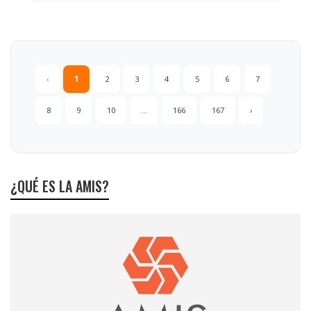
‹
1
2
3
4
5
6
7
8
9
10
...
166
167
›
¿QUÉ ES LA AMIS?