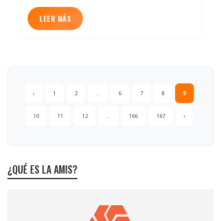
LEER MÁS
‹
1
2
...
6
7
8
9
10
11
12
...
166
167
›
¿QUÉ ES LA AMIS?