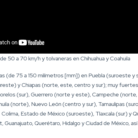
de 50 a 70 km/h y tolvaneras en Chihuahua y Coahuila
nsas (de 75 a 150 milímetros [mm]) en Puebla (suroeste y 
ureste) y Chiapas (norte, este, centro y sur); muy fuerte
Morelos (sur), Guerrero (norte y este), Campeche (norte,
ila (norte), Nuevo León (centro y sur), Tamaulipas (suro
 Colima, Estado de México (suroeste), Tlaxcala (sur) y Q
, Guanajuato, Querétaro, Hidalgo y Ciudad de México, así 