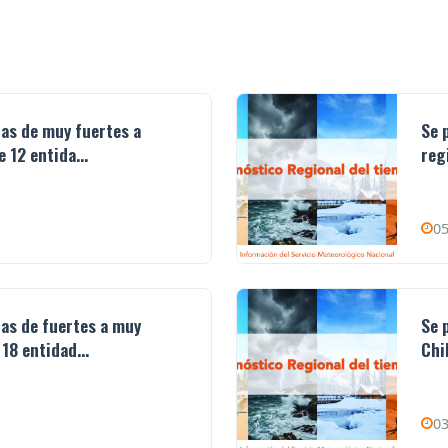
ias de muy fuertes a
Se 
 12 entida...
reg
05
ias de fuertes a muy
Se 
18 entidad...
Chi
03