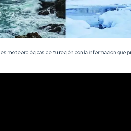
nes meteorológicas de tu región con la información que p