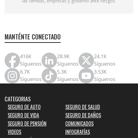
las familias, empresas y gobierno ante riesgos.
MANTÉNTE CONECTADO
416K
28.9K
24.1K
Síguenos
Síguenos
Síguenos
6.7K
5.3K
3.53K
Síguenos
Síguenos
Síguenos
CATEGORIAS
SEGURO DE AUTO
SEGURO DE SALUD
SEGURO DE VIDA
SEGURO DE DAÑOS
SEGURO DE PENSIÓN
COMUNICADOS
VIDEOS
INFOGRAFÍAS