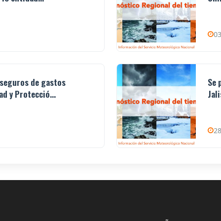
03
 seguros de gastos
Se 
d y Protecció...
Jal
28