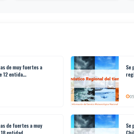
ias de muy fuertes a
Se 
 12 entida...
reg
05
ias de fuertes a muy
Se 
18 entidad...
Chi