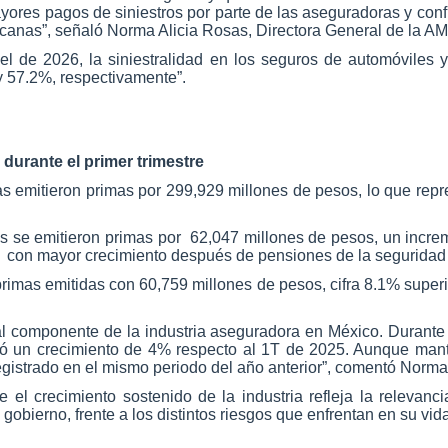
ores pagos de siniestros por parte de las aseguradoras y con
xicanas”, señaló Norma Alicia Rosas, Directora General de la A
 el de 2026, la siniestralidad en los seguros de automóviles
y 57.2%, respectivamente”.
durante el primer trimestre
s emitieron primas por 299,929 millones de pesos, lo que repr
s se emitieron primas por
62,047 millones de pesos, un increm
n
con mayor crecimiento después de pensiones de la seguridad 
rimas emitidas con 60,759 millones de pesos, cifra 8.1% super
al componente de la industria aseguradora en México. Durante e
tó un crecimiento de 4% respecto al 1T de 2025. Aunque man
egistrado en el mismo periodo del año anterior”, comentó Norma
el crecimiento sostenido de la industria refleja la relevan
gobierno, frente a los distintos riesgos que enfrentan en su vida