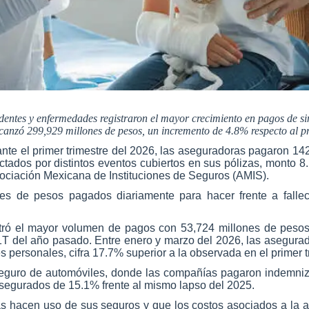
dentes y enfermedades registraron el mayor crecimiento en pagos de s
canzó 299,929 millones de pesos, un incremento de 4.8% respecto al pr
ante el primer trimestre del 2026, las aseguradoras pagaron 1
ctados por distintos eventos cubiertos en sus pólizas, monto 8
sociación Mexicana de Instituciones de Seguros (AMIS).
es de pesos pagados diariamente para hacer frente a fallec
istró el mayor volumen de pagos con 53,724 millones de peso
l 1T del año pasado. Entre enero y marzo del 2026, las asegura
 personales, cifra 17.7% superior a la observada en el primer t
 seguro de automóviles, donde las compañías pagaron indemniz
asegurados de 15.1% frente al mismo lapso del 2025.
as hacen uso de sus seguros y que los costos asociados a la a