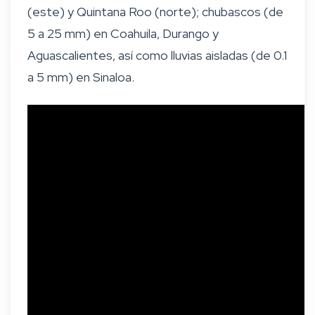
(este) y Quintana Roo (norte); chubascos (de
5 a 25 mm) en Coahuila, Durango y
Aguascalientes, así como lluvias aisladas (de 0.1
a 5 mm) en Sinaloa.