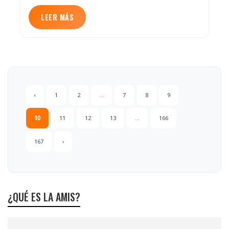
LEER MÁS
‹
1
2
...
7
8
9
10
11
12
13
...
166
167
›
¿QUÉ ES LA AMIS?