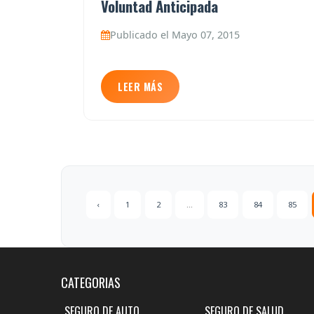
Voluntad Anticipada
Publicado el Mayo 07, 2015
LEER MÁS
‹
1
2
...
83
84
85
CATEGORIAS
SEGURO DE AUTO
SEGURO DE SALUD