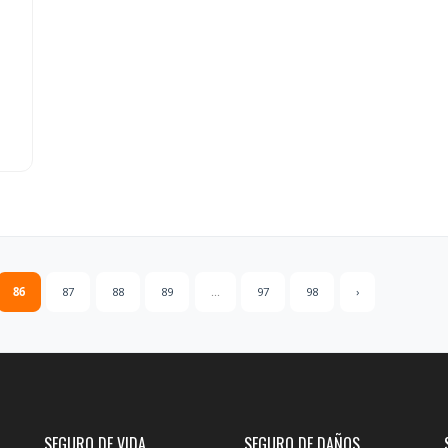
86
87
88
89
...
97
98
›
SEGURO DE VIDA
SEGURO DE DAÑOS