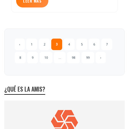
LEER MÁS
‹
1
2
3
4
5
6
7
8
9
10
...
98
99
›
¿QUÉ ES LA AMIS?