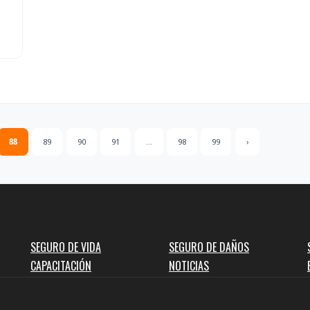
88
89
90
91
...
98
99
›
SEGURO DE VIDA
SEGURO DE DAÑOS
CAPACITACIÓN
NOTICIAS