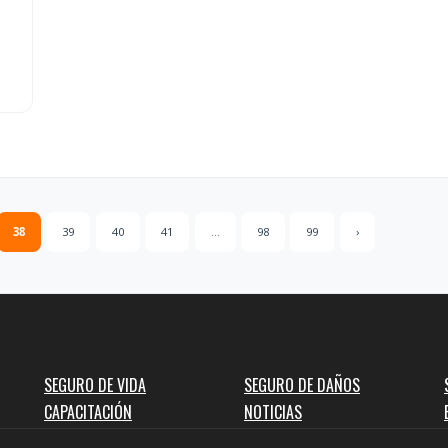
38
39
40
41
...
98
99
›
SEGURO DE VIDA
SEGURO DE DAÑOS
CAPACITACIÓN
NOTICIAS