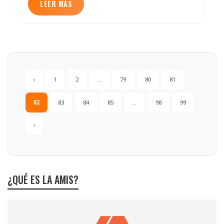
LEER MÁS
‹
1
2
...
79
80
81
82
83
84
85
...
98
99
›
¿QUÉ ES LA AMIS?