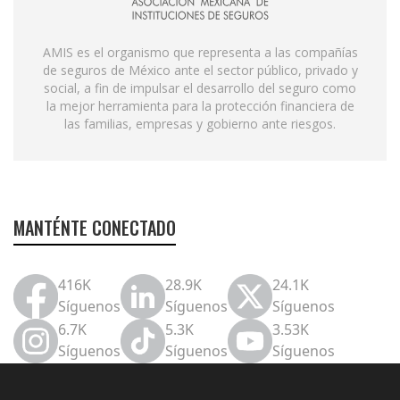
AMIS es el organismo que representa a las compañías
de seguros de México ante el sector público, privado y
social, a fin de impulsar el desarrollo del seguro como
la mejor herramienta para la protección financiera de
las familias, empresas y gobierno ante riesgos.
MANTÉNTE CONECTADO
416K
28.9K
24.1K
Síguenos
Síguenos
Síguenos
6.7K
5.3K
3.53K
Síguenos
Síguenos
Síguenos