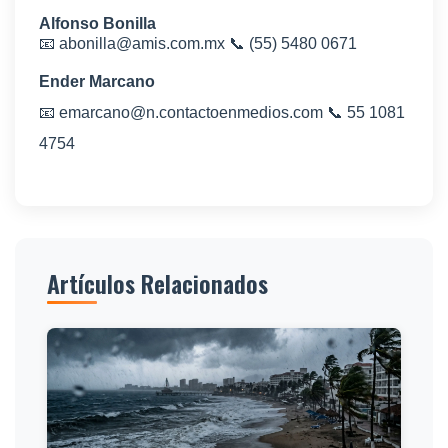
Alfonso Bonilla
📧
abonilla@amis.com.mx
📞
(55) 5480 0671
Ender Marcano
📧
📞
emarcano@n.contactoenmedios.com
55 1081
4754
Artículos Relacionados