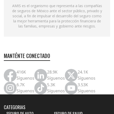
AMIS es el organismo que representa a las compañías
de seguros de México ante el sector público, privado y
social, a fin de impulsar el desarrollo del seguro como
la mejor herramienta para la protección financiera de
las familias, empresas y gobierno ante riesgos.
MANTÉNTE CONECTADO
416K
28.9K
24.1K
Síguenos
Síguenos
Síguenos
6.7K
5.3K
3.53K
Síguenos
Síguenos
Síguenos
CATEGORIAS
SEGURO DE AUTO
SEGURO DE SALUD