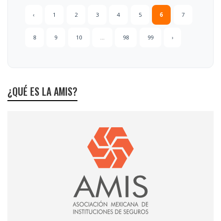
‹
1
2
3
4
5
6
7
8
9
10
...
98
99
›
¿QUÉ ES LA AMIS?