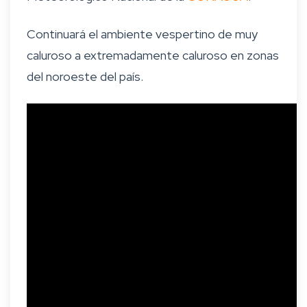
Continuará el ambiente vespertino de muy
caluroso a extremadamente caluroso en zonas
del noroeste del país.