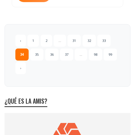
‹
1
2
...
31
32
33
34
35
36
37
...
98
99
›
¿QUÉ ES LA AMIS?