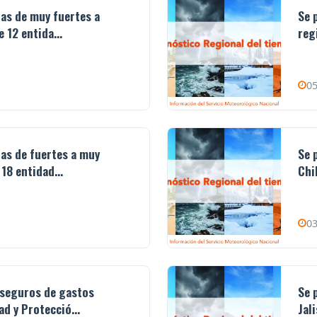
ias de muy fuertes a
Se 
 12 entida...
reg
05
ias de fuertes a muy
Se 
18 entidad...
Chi
03
 seguros de gastos
Se 
d y Protecció...
Jal