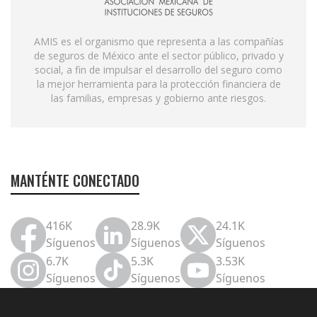
AMIS es el organismo que representa a las compañías
de seguros de México ante el sector público, privado y
social, a fin de impulsar el desarrollo del seguro como
la mejor herramienta para la protección financiera de
las familias, empresas y gobierno ante riesgos.
MANTÉNTE CONECTADO
416K
28.9K
24.1K
Síguenos
Síguenos
Síguenos
6.7K
5.3K
3.53K
Síguenos
Síguenos
Síguenos