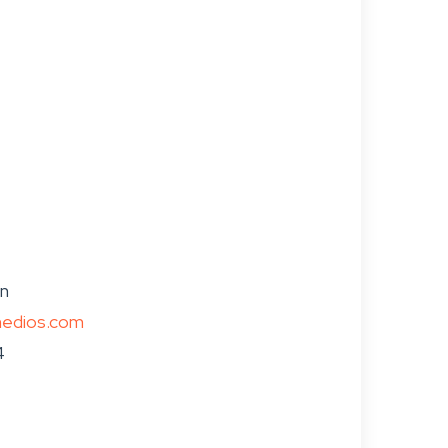
án
medios.com
4