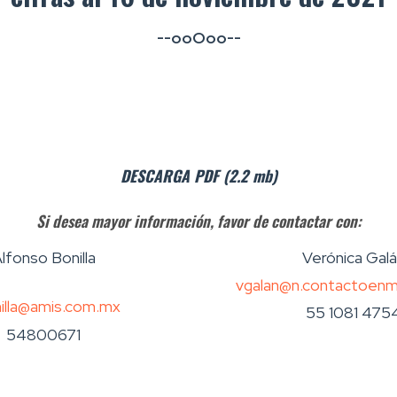
--ooOoo--
DESCARGA PDF (2.2 mb)
Si desea mayor información, favor de contactar con:
lfonso Bonilla
Verónica Gal
vgalan@n.contactoen
illa@amis.com.mx
55 1081 475
54800671