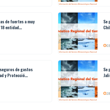
ias de fuertes a muy
Se 
18 entidad...
Chi
03
 seguros de gastos
Se 
d y Protecció...
Jal
28