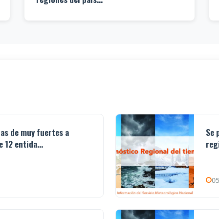
ias de muy fuertes a
Se 
 12 entida...
reg
05