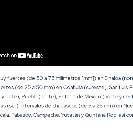
muy fuertes (de 50 a 75 milímetros [mm]) en Sinaloa (nor
ertes (de 25 a 50 mm) en Coahuila (sureste), San Luis Po
 y este), Puebla (norte), Estado de México (norte y cent
pas (sur); intervalos de chubascos (de 5 a 25 mm) en Nu
xcala, Tabasco, Campeche, Yucatán y Quintana Roo, así com