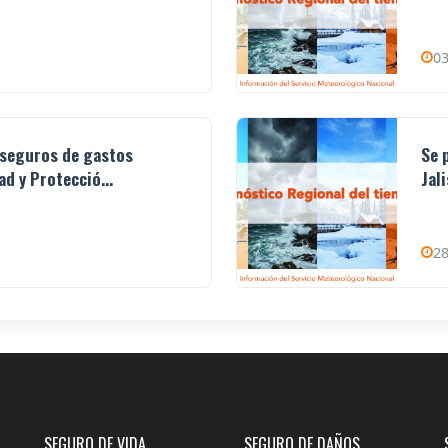
03
 seguros de gastos
Se 
d y Protecció...
Jal
28
SEGURO DE VIDA
SEGURO DE DAÑOS