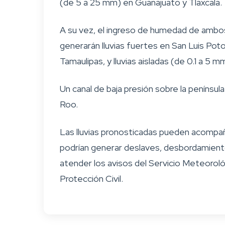
(de 5 a 25 mm) en Guanajuato y Tlaxcala.
A su vez, el ingreso de humedad de ambos l
generarán lluvias fuertes en San Luis Poto
Tamaulipas, y lluvias aisladas (de 0.1 a 
Un canal de baja presión sobre la penínsu
Roo.
Las lluvias pronosticadas pueden acompaña
podrían generar deslaves, desbordamientos
atender los avisos del Servicio Meteorol
Protección Civil.