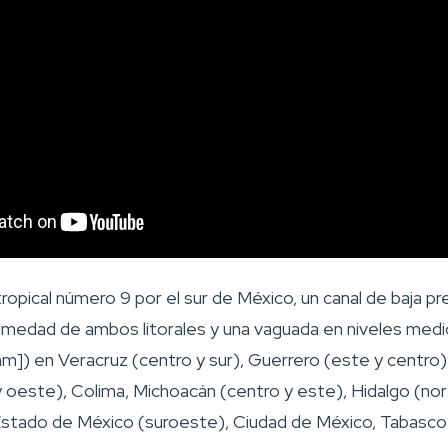
opical número 9 por el sur de México, un canal de baja pre
humedad de ambos litorales y una vaguada en niveles medio
[mm]) en Veracruz (centro y sur), Guerrero (este y centro
 oeste), Colima, Michoacán (centro y este), Hidalgo (nor
stado de México (suroeste), Ciudad de México, Tabasco 