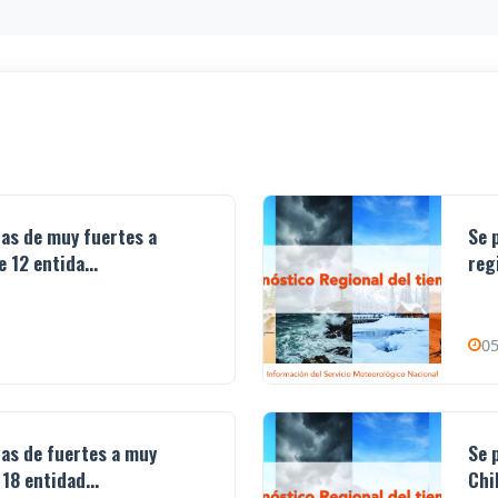
ias de muy fuertes a
Se 
 12 entida...
reg
05
ias de fuertes a muy
Se 
18 entidad...
Chi