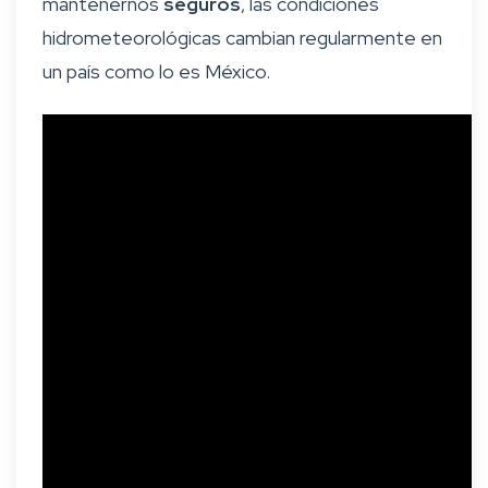
mantenernos
seguros
, las condiciones
hidrometeorológicas cambian regularmente en
un país como lo es México.