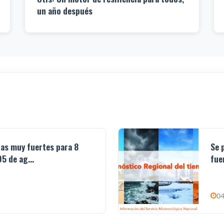
un año después
ias muy fuertes para 8
Se 
5 de ag...
fue
04