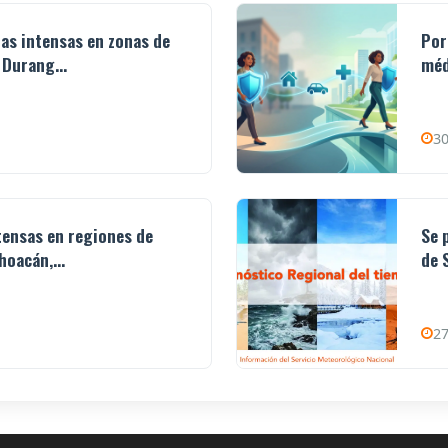
ias intensas en zonas de
Por
 Durang...
méd
30
ntensas en regiones de
Se 
hoacán,...
de 
27