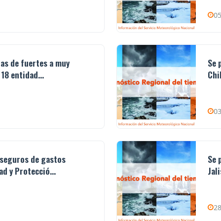
05
ias de fuertes a muy
Se 
18 entidad...
Chi
03
 seguros de gastos
Se 
d y Protecció...
Jal
28