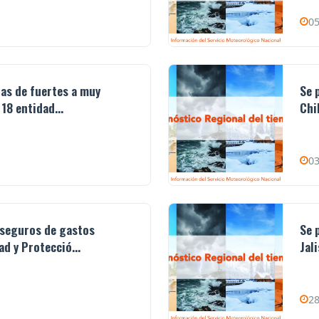
05
ias de fuertes a muy
Se 
18 entidad...
Chi
03
 seguros de gastos
Se 
d y Protecció...
Jal
28