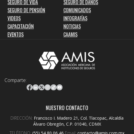
SEGURO DE VIDA
SEGURO DE DAÑOS
SEGURO DE PENSIÓN
COMUNICADOS
VIDEOS
INFOGRAFÍAS
CAPACITACIÓN
NOTICIAS
EVENTOS
CAAMIS
Comparte:
NUESTRO CONTACTO
DIRECCIÓN:
Francisco I. Madero 21, Col. Tlacopac, Alcaldía
Álvaro Obregón, C.P. 01040, CDMX
TELÉFONO:
(55) 54 80 06 46
Email:
contacto@amis.com.mx