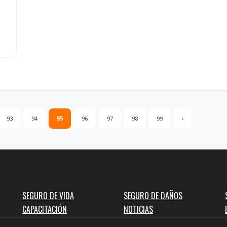
93
94
95
96
97
98
99
›
SEGURO DE VIDA
SEGURO DE DAÑOS
CAPACITACIÓN
NOTICIAS