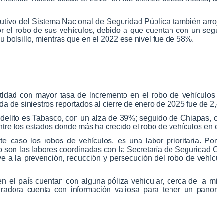
jecutivo del Sistema Nacional de Seguridad Pública también arr
r el robo de sus vehículos, debido a que cuentan con un seg
su bolsillo, mientras que en el 2022 ese nivel fue de 58%.
entidad con mayor tasa de incremento en el robo de vehícul
da de siniestros reportados al cierre de enero de 2025 fue de 2
delito es Tabasco, con un alza de 39%; seguido de Chiapas,
re los estados donde más ha crecido el robo de vehículos en e
ste caso los robos de vehículos, es una labor prioritaria. 
o son las labores coordinadas con la Secretaría de Seguridad 
ve a la prevención, reducción y persecución del robo de vehí
n el país cuentan con alguna póliza vehicular, cerca de la m
guradora cuenta con información valiosa para tener un panor