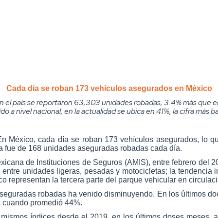
Cada día se roban 173 vehículos asegurados en México
 el país se reportaron 63,303 unidades robadas, 3.4% más que en
 a nivel nacional, en la actualidad se ubica en 41%, la cifra más ba
En México, cada día se roban 173 vehículos asegurados, lo qu
fra fue de 168 unidades aseguradas robadas cada día.
icana de Instituciones de Seguros (AMIS), entre febrero del 2
 entre unidades ligeras, pesadas y motocicletas; la tendencia 
 representan la tercera parte del parque vehicular en circulaci
aseguradas robadas ha venido disminuyendo. En los últimos do
ños cuando promedió 44%.
s mismos índices desde el 2019, en los últimos doses meses, 