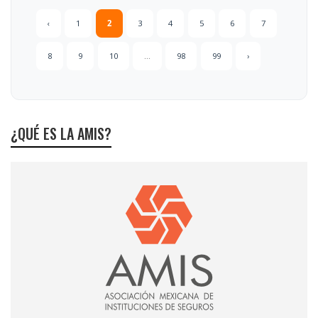
‹
1
2
3
4
5
6
7
8
9
10
...
98
99
›
¿QUÉ ES LA AMIS?