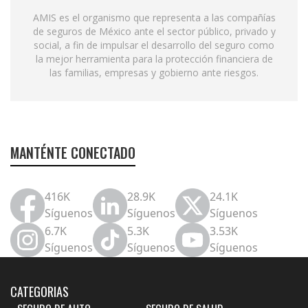
AMIS es el organismo que representa a las compañías
de seguros de México ante el sector público, privado y
social, a fin de impulsar el desarrollo del seguro como
la mejor herramienta para la protección financiera de
las familias, empresas y gobierno ante riesgos.
MANTÉNTE CONECTADO
416K
28.9K
24.1K
Síguenos
Síguenos
Síguenos
6.7K
5.3K
3.53K
Síguenos
Síguenos
Síguenos
CATEGORIAS