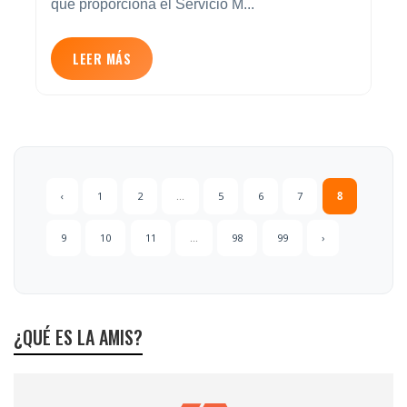
que proporciona el Servicio M...
LEER MÁS
‹
1
2
...
5
6
7
8
9
10
11
...
98
99
›
¿QUÉ ES LA AMIS?