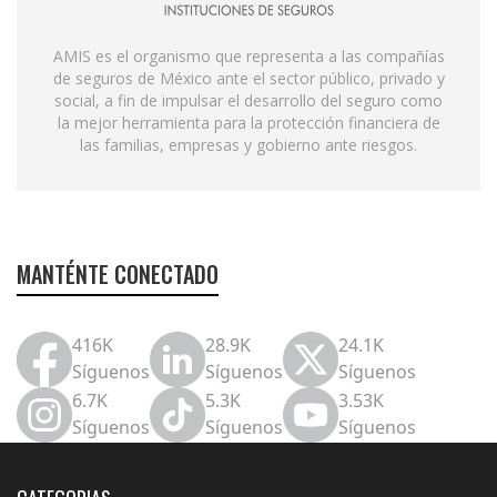
AMIS es el organismo que representa a las compañías
de seguros de México ante el sector público, privado y
social, a fin de impulsar el desarrollo del seguro como
la mejor herramienta para la protección financiera de
las familias, empresas y gobierno ante riesgos.
MANTÉNTE CONECTADO
416K
28.9K
24.1K
Síguenos
Síguenos
Síguenos
6.7K
5.3K
3.53K
Síguenos
Síguenos
Síguenos