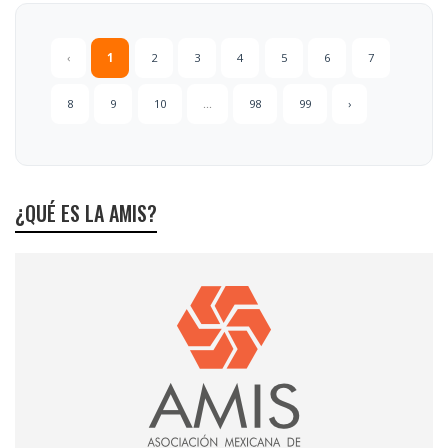
‹
1
2
3
4
5
6
7
8
9
10
...
98
99
›
¿QUÉ ES LA AMIS?